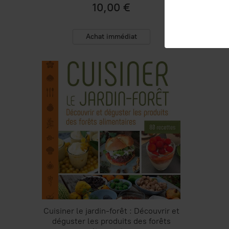
10,00 €
Achat immédiat
Cuisiner le jardin-forêt : Découvrir et
déguster les produits des forêts