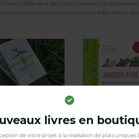
 fervent défenseur de l’environnement ou simplement 
 de jeux que nous avons créés pour vous aider dans le dé
uveaux livres en boutiqu
et contenant 50 cartes de
Livre « Jardins-Forêts, un n
ception de votre projet à la réalisation de plats uniques 
 stratégiques en jardin-forêt
de vivre et de produire » de