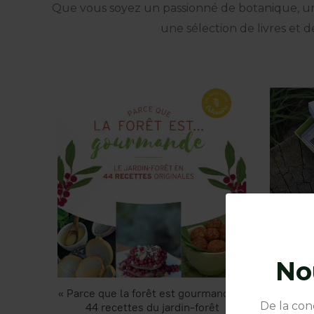
Que vous soyez un passionné de botanique, un
une sélection de livres et
No
« Parce que la forêt est gourmande! »
Coffr
De la con
44 recettes du jardin-forêt
plantes