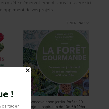
en quête d’émerveillement, vous trouverez ici
veloppement de vos projets.
TRIER PAR
e !
ouvel art
Concevoir son jardin-forêt : 20
à partager
 Fabrice
projets inspirants de 10m² à 10ha